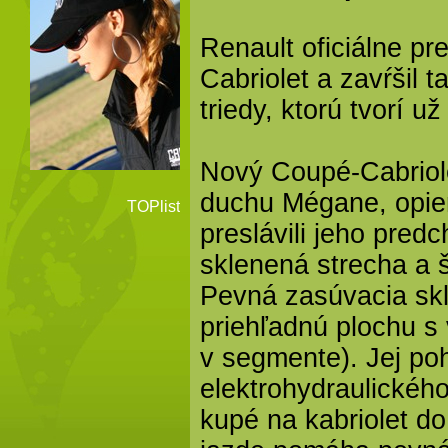
Renault oficiálne p
Cabriolet a zavŕšil t
triedy, ktorú tvorí už
Nový Coupé-Cabriole
duchu Mégane, opier
preslávili jeho pred
sklenená strecha a š
Pevná zasúvacia skl
priehľadnú plochu s
v segmente). Jej pohy
elektrohydraulickéh
kupé na kabriolet d