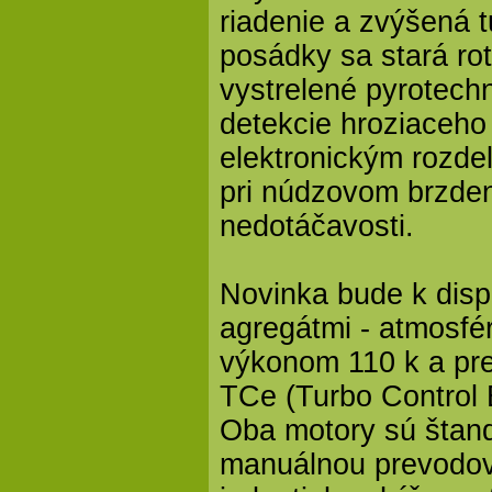
riadenie a zvýšená 
posádky sa stará ro
vystrelené pyrotech
detekcie hroziaceho
elektronickým rozdeľ
pri núdzovom brzden
nedotáčavosti.
Novinka bude k disp
agregátmi - atmosfé
výkonom 110 k a pr
TCe (Turbo Control 
Oba motory sú štan
manuálnou prevodov