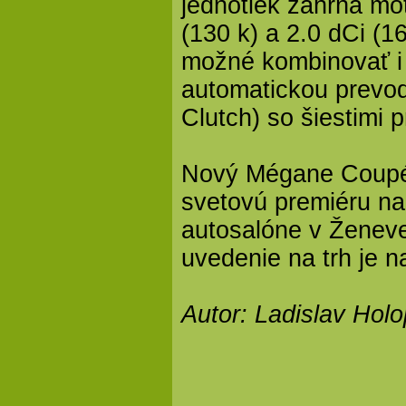
jednotiek zahŕňa mot
(130 k) a 2.0 dCi (16
možné kombinovať i
automatickou prevod
Clutch) so šiestimi
Nový Mégane Coupé-
svetovú premiéru n
autosalóne v Ženev
uvedenie na trh je n
Autor: Ladislav Hol