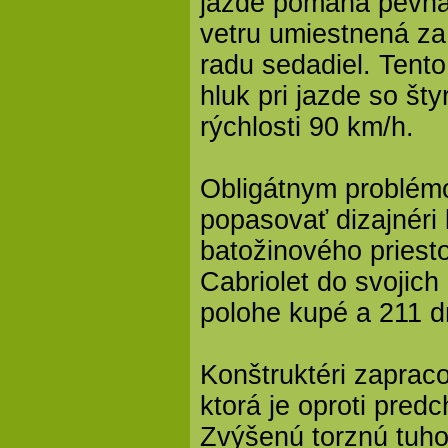
jazde pomáha pevná
vetru umiestnená za
radu sedadiel. Tent
hluk pri jazde so št
rýchlosti 90 km/h.
Obligátnym problém
popasovať dizajnéri 
batožinového pries
Cabriolet do svojich
polohe kupé a 211 dm
Konštruktéri zapraco
ktorá je oproti pred
Zvýšenú torznú tuho