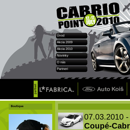
Úvod
Akcia 2009
Akcia 2010
Novinky
O nás
Partneri
07.03.2010 
Coupé-Cabri